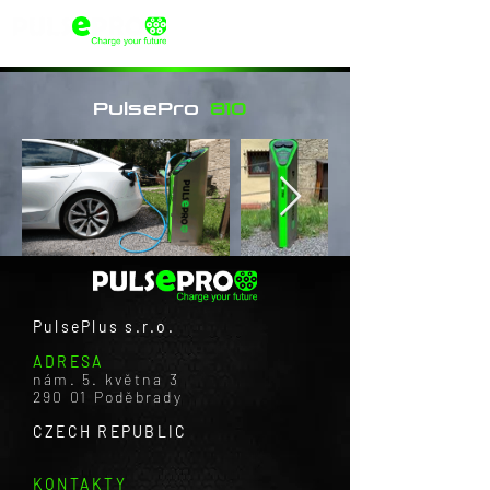
PulsePro
810
PulsePlus s.r.o.
ADRESA
nám. 5. května 3
290 01 Poděbrady
CZECH REPUBLIC
KONTAKTY