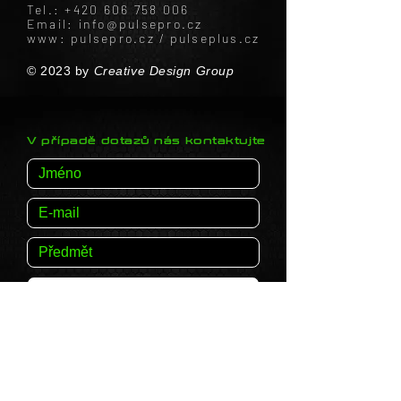
Tel.:
+420 606 758 006
Email: info@pulsepro.cz
www: pulsepro.cz / pulseplus.cz
© 2023 by
Creative Design Group
V případě dotazů nás kontaktujte